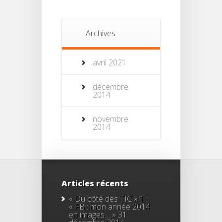
Archives
avril 2021
décembre
2014
novembre
2014
Articles récents
« Du côté des TIC » 1 :
« FB : mon année 2014
en images… »
31