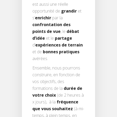
est aussi une réelle
opportunité de
grandir
et
s’
enrichir
par la
confrontation des
points de vue
, le
débat
d’idée
et le
partage
d’
expériences de terrain
et de
bonnes pratiques
avérées.
Ensemble, nous pourrons
construire, en fonction de
vos objectifs, des
formations de la
durée de
votre choix
(de 2 heures à
x jours), à la
fréquence
que vous souhaitez
(à mi-
temps, à plein temps, en