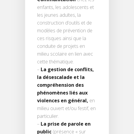
enfants, les adolescents et
les jeunes adultes, la
construction d’outils et de
modèles de prévention de
ces risques ainsi que la
conduite de projets en
milieu scolaire en lien avec
cette thématique.
–
La gestion de conflits,
la désescalade et la
compréhension des
phénomènes liés aux
violences en général,
en
milieu ouvert et/ou festif, en
particulier.
–
La prise de parole en
public
(présence « sur