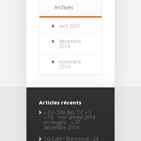
Archives
avril 2021
décembre
2014
novembre
2014
Articles récents
« Du côté des TIC » 1 :
« FB : mon année 2014
en images… »
31
décembre 2014
SG-Café ! Bienvenue !
24