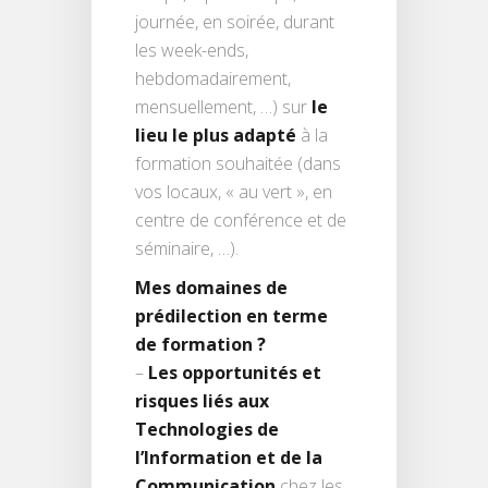
journée, en soirée, durant
les week-ends,
hebdomadairement,
mensuellement, …) sur
le
lieu le plus adapté
à la
formation souhaitée (dans
vos locaux, « au vert », en
centre de conférence et de
séminaire, …).
Mes domaines de
prédilection en terme
de formation ?
–
Les opportunités et
risques liés aux
Technologies de
l’Information et de la
Communication
chez les